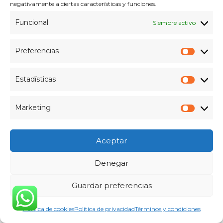
negativamente a ciertas características y funciones.
Funcional
Siempre activo
Preferencias
Información General
Prefer
¿Buscando Asistente
Estadísticas
Estadís
Virtual en Gandia? Tu
Secretario Digital Humano
Marketing
Market
1 Informatico en Gandia
–
14 de mayo de 2026
Aceptar
Denegar
Leer más
Guardar preferencias
Asistente Virtual
,
Gandia
,
Gestión de
Correo
,
Productividad
,
Trámites Online
Política de cookies
Política de privacidad
Términos y condiciones