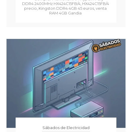
DDR4 2400MHz HX424C15FB/4
,
HX424C15FB/4
precio
,
Kingston DDR4 4GB 45 euros
,
venta
RAM 4GB Gandia
Sábados de Electricidad