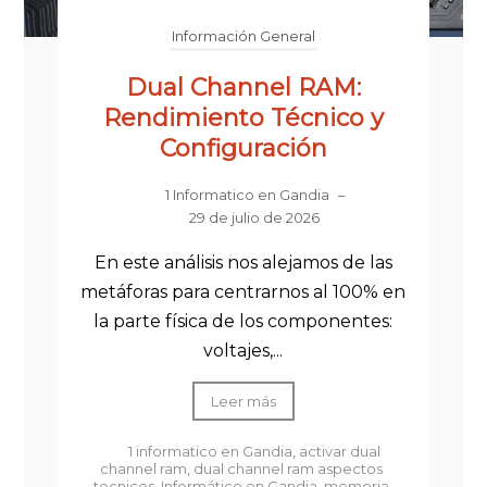
Información General
Dual Channel RAM:
Rendimiento Técnico y
Configuración
1 Informatico en Gandia
–
29 de julio de 2026
En este análisis nos alejamos de las
metáforas para centrarnos al 100% en
la parte física de los componentes:
voltajes,...
Leer más
1 informatico en Gandia
,
activar dual
channel ram
,
dual channel ram aspectos
tecnicos
,
Informático en Gandia
,
memoria