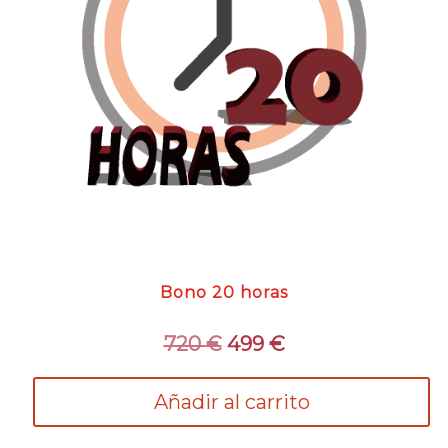
Bono 20 horas
El
El
720
€
499
€
precio
precio
original
actual
Añadir al carrito
era:
es:
720 €.
499 €.