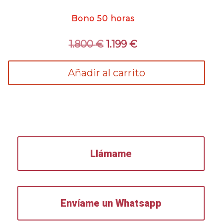
Bono 50 horas
El
El
1.800
€
1.199
€
precio
precio
original
actual
Añadir al carrito
era:
es:
1.800 €.
1.199 €.
Llámame
Envíame un Whatsapp