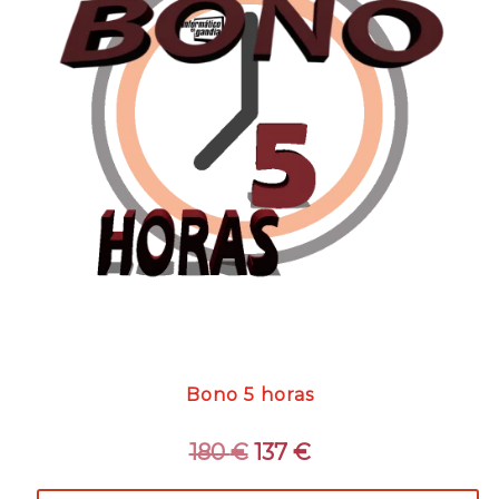
Bono 5 horas
El
El
180
€
137
€
precio
precio