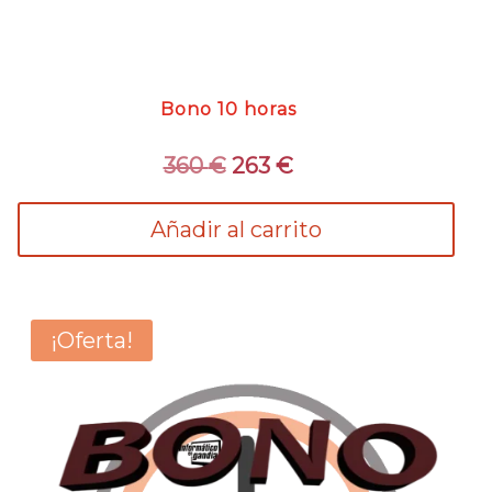
Bono 10 horas
El
El
360
€
263
€
precio
precio
original
actual
Añadir al carrito
era:
es:
360 €.
263 €.
¡Oferta!