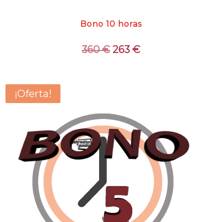
Bono 10 horas
El
El
360
€
263
€
precio
precio
original
actual
era:
es:
¡Oferta!
360 €.
263 €.