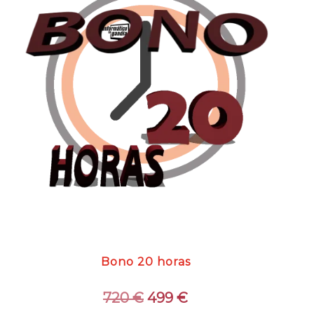
Bono 20 horas
El
El
720
€
499
€