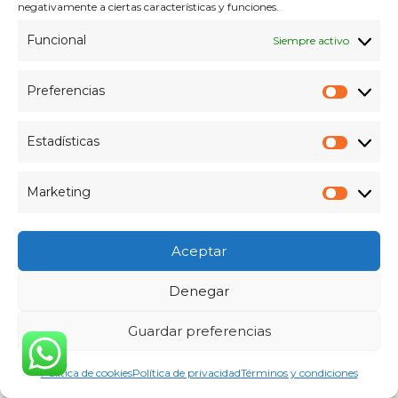
negativamente a ciertas características y funciones.
Funcional
Siempre activo
Preferencias
Prefer
Estadísticas
Estadís
Marketing
Market
Aceptar
Eventos
Denegar
31 de Julio Día del Administrador de
Guardar preferencias
Sistemas (SysAdmin Day):
Política de cookies
Política de privacidad
Términos y condiciones
Mantenimiento Crítico para