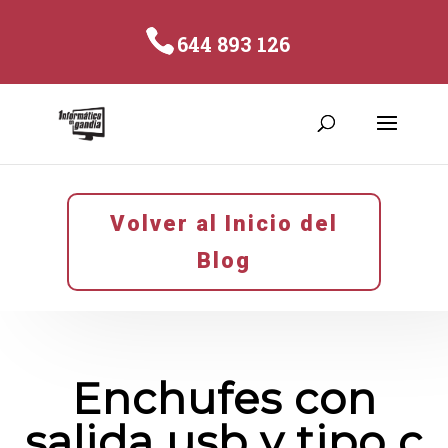
644 893 126
Volver al Inicio del
Blog
Enchufes con
salida usb y tipo c