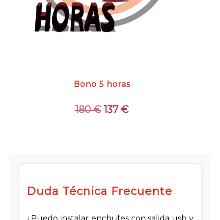
Bono 5 horas
El
El
180
€
137
€
precio
precio
original
actual
era:
es:
180 €.
137 €.
Duda Técnica Frecuente
¿Puedo instalar enchufes con salida usb y