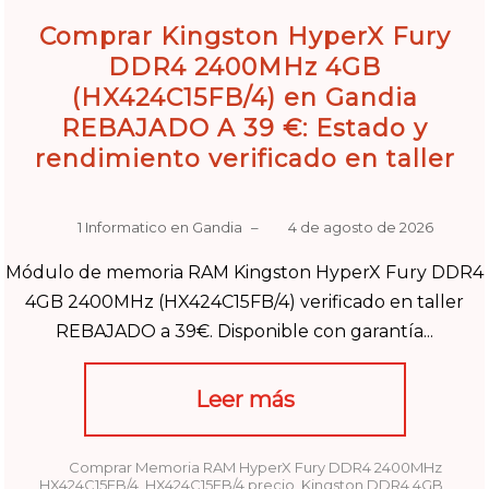
Comprar Kingston HyperX Fury
DDR4 2400MHz 4GB
(HX424C15FB/4) en Gandia
REBAJADO A 39 €: Estado y
rendimiento verificado en taller
1 Informatico en Gandia
–
4 de agosto de 2026
Módulo de memoria RAM Kingston HyperX Fury DDR4
4GB 2400MHz (HX424C15FB/4) verificado en taller
REBAJADO a 39€. Disponible con garantía...
Leer más
Comprar Memoria RAM HyperX Fury DDR4 2400MHz
HX424C15FB/4
,
HX424C15FB/4 precio
,
Kingston DDR4 4GB
,