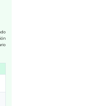
endo
ión
ario