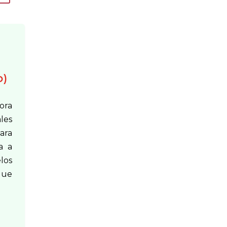
o)
ora
les
ara
a a
los
que