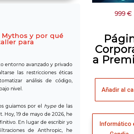
de
flecha
999
€
arriba/abajo
para
aumentar
e Mythos y por qué
Pági
aller para
o
Corpor
disminuir
a Prem
el
volumen.
to entorno avanzado y privado
rse las restricciones éticas
omatizar análisis de código,
ajo nivel.
Añadir al ca
nos guiamos por el
hype
de las
it. Hoy, 19 de mayo de 2026, he
itivo. En lugar de escribir yo
Informático 
filtraciones de Anthropic, he
Gandia