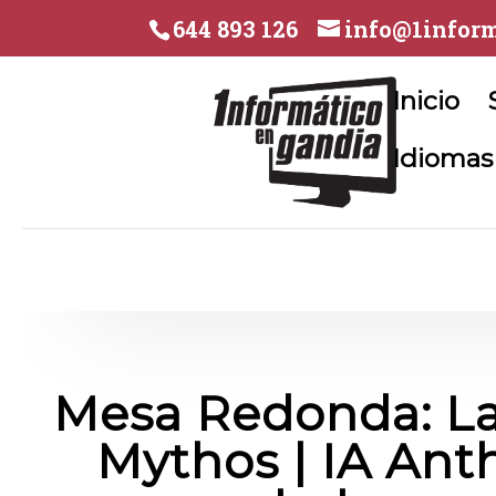
644 893 126
info@1inform
Inicio
Idiomas
Mesa Redonda: La
Mythos | IA Ant