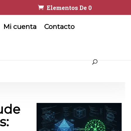
Elementos De 0
Mi cuenta
Contacto
ude
s: