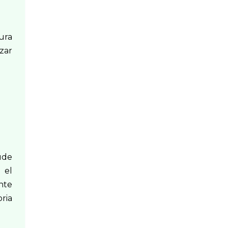
ura
zar
ude
 el
nte
oria