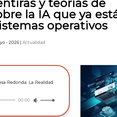
ntiras y teorías de
bre la IA que ya est
stemas operativos
ayo - 2026
|
Actualidad
Mesa Redonda: La Realidad
00:00
Utiliza
las
teclas