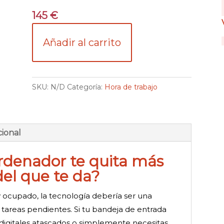
145
€
Añadir al carrito
SKU:
N/D
Categoría:
Hora de trabajo
cional
ordenador te quita más
el que te da?
ocupado, la tecnología debería ser una
e tareas pendientes. Si tu bandeja de entrada
s digitales atascados o simplemente necesitas