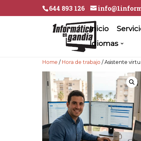
644 893 126
info@1inform
Inicio
Servic
Idiomas
Home
/
Hora de trabajo
/ Asistente virt