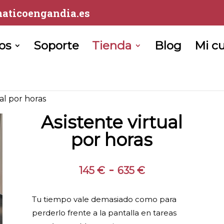
aticoengandia.es
ios
Soporte
Tienda
Blog
Mi c
ual por horas
Asistente virtual
por horas
Rango
-
145
€
635
€
de
precios:
Tu tiempo vale demasiado como para
desde
perderlo frente a la pantalla en tareas
145 €