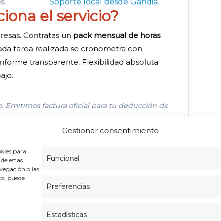
s.
Soporte local desde Gandia.
ona el servicio?
resas. Contratas un
pack mensual de horas
ada tarea realizada se cronometra con
 informe transparente. Flexibilidad absoluta
ajo.
do. Emitimos factura oficial para tu deducción de
Gestionar consentimiento
okies para
Funcional
 de estas
vegación o las
nto, puede
s
Política de cookies (UE)
Política de privacidad
FAQs
Preferencias
Estadísticas