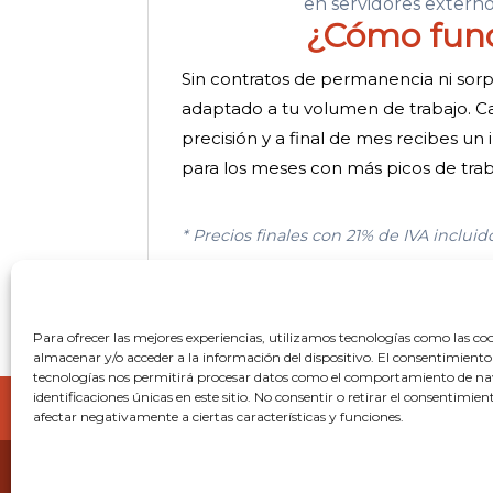
en servidores externo
¿Cómo funci
Sin contratos de permanencia ni sorp
adaptado a tu volumen de trabajo. C
precisión y a final de mes recibes un
para los meses con más picos de trab
* Precios finales con 21% de IVA inclui
gastos.
Para ofrecer las mejores experiencias, utilizamos tecnologías como las co
almacenar y/o acceder a la información del dispositivo. El consentimiento
tecnologías nos permitirá procesar datos como el comportamiento de na
identificaciones únicas en este sitio. No consentir o retirar el consentimie
Inicio
Aviso Legal | Términos y condicione
afectar negativamente a ciertas características y funciones.
© 1 Informático en Gandia | 2021 - 2026