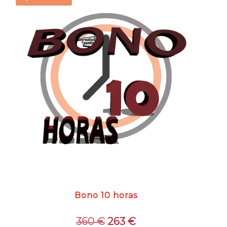
Bono 10 horas
El
El
360
€
263
€