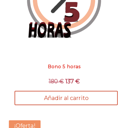
Bono 5 horas
El
El
180
€
137
€
precio
precio
original
actual
Añadir al carrito
era:
es:
180 €.
137 €.
¡Oferta!