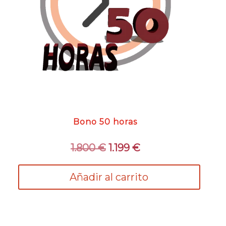
Bono 50 horas
El
El
1.800
€
1.199
€
precio
precio
original
actual
Añadir al carrito
era:
es:
1.800 €.
1.199 €.