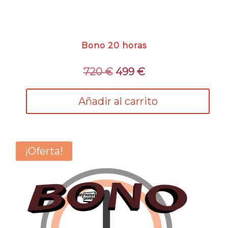
Bono 20 horas
El
El
720
€
499
€
precio
precio
original
actual
Añadir al carrito
era:
es:
720 €.
499 €.
¡Oferta!