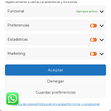
negativamente a ciertas características y funciones.
Funcional
Siempre activo
Preferencias
Prefer
Estadísticas
Estadís
Marketing
Market
Aceptar
Denegar
Información General
Guardar preferencias
Política de cookies
Política de privacidad
Términos y condiciones
Comprar Kingston HyperX Fury