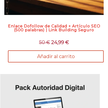
Enlace Dofollow de Calidad + Artículo SEO
(500 palabras) | Link Building Seguro
El
El
50
€
24,99
€
precio
precio
original
actual
Añadir al carrito
era:
es:
50 €.
24,99 €.