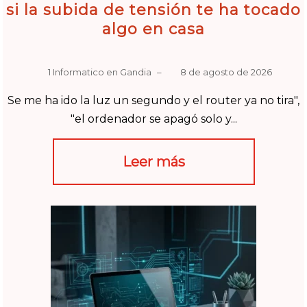
si la subida de tensión te ha tocado
algo en casa
1 Informatico en Gandia
–
8 de agosto de 2026
Se me ha ido la luz un segundo y el router ya no tira",
"el ordenador se apagó solo y...
Leer más