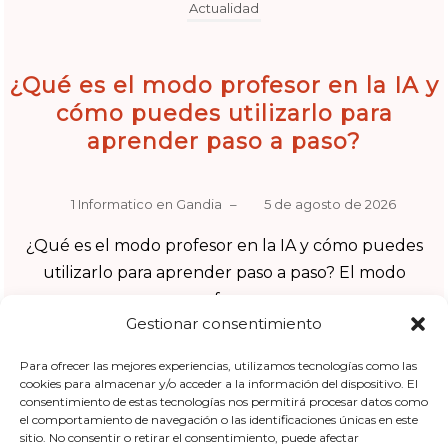
Actualidad
¿Qué es el modo profesor en la IA y
cómo puedes utilizarlo para
aprender paso a paso?
1 Informatico en Gandia
–
5 de agosto de 2026
¿Qué es el modo profesor en la IA y cómo puedes
utilizarlo para aprender paso a paso? El modo
profesor...
Gestionar consentimiento
Leer más
Para ofrecer las mejores experiencias, utilizamos tecnologías como las
cookies para almacenar y/o acceder a la información del dispositivo. El
consentimiento de estas tecnologías nos permitirá procesar datos como
el comportamiento de navegación o las identificaciones únicas en este
estudiar con ia
,
herramientas de aprendizaje ia
,
modo profesor
sitio. No consentir o retirar el consentimiento, puede afectar
ia
,
prompts educativos
,
tutor de inteligencia artificial