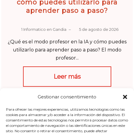
cómo puedes utilizarlo para
aprender paso a paso?
1 Informatico en Gandia
–
5 de agosto de 2026
¿Qué es el modo profesor en la IA y cómo puedes
utilizarlo para aprender paso a paso? El modo
profesor...
Leer más
estudiar con ia
,
herramientas de aprendizaje ia
,
modo profesor
Gestionar consentimiento
ia
,
prompts educativos
,
tutor de inteligencia artificial
Para ofrecer las mejores experiencias, utilizamos tecnologías como las
cookies para almacenar y/o acceder a la información del dispositivo. El
consentimiento de estas tecnologías nos permitirá procesar datos como
el comportamiento de navegación o las identificaciones únicas en este
sitio. No consentir o retirar el consentimiento, puede afectar