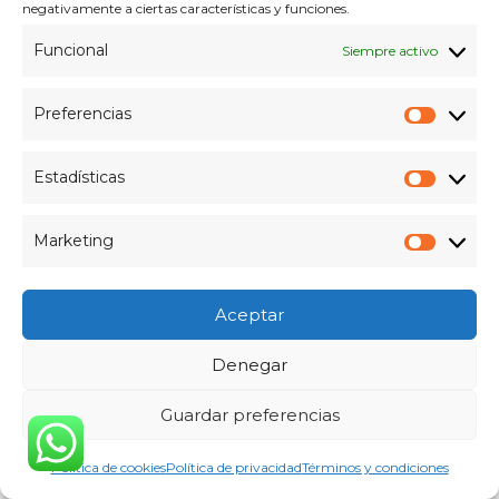
negativamente a ciertas características y funciones.
Funcional
Siempre activo
Preferencias
Prefer
Estadísticas
Estadís
Marketing
Market
Información General
Aceptar
Denegar
Comprar Kingston HyperX Fury
DDR4 2400MHz 4GB
Guardar preferencias
(HX424C15FB/4) en Gandia
REBAJADO A 39 €: Estado y
Política de cookies
Política de privacidad
Términos y condiciones
rendimiento verificado en taller