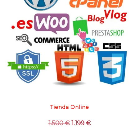
Tienda Online
El
El
1.500
€
1.199
€
precio
precio
original
actual