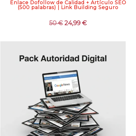
Enlace Dofollow de Calidad + Artículo SEO
(500 palabras) | Link Building Seguro
El
El
50
€
24,99
€
precio
precio
original
actual
era:
es:
50 €.
24,99 €.