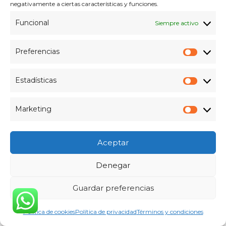
negativamente a ciertas características y funciones.
Funcional
Siempre activo
Envíame un Telegram
Preferencias
Prefer
Estadísticas
Estadís
Marketing
Market
Aceptar
Denegar
Guardar preferencias
Política de cookies
Política de privacidad
Términos y condiciones