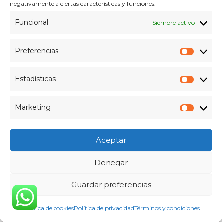
negativamente a ciertas características y funciones.
Leer más
Funcional
Siempre activo
informatico gandia
,
mejor portatil vuelta al cole 2026
,
portatiles
Preferencias
para estudiantes
Prefer
Estadísticas
Estadís
Marketing
Market
Aceptar
Denegar
Guardar preferencias
Política de cookies
Política de privacidad
Términos y condiciones