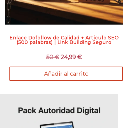
Enlace Dofollow de Calidad + Artículo SEO
(500 palabras) | Link Building Seguro
El
El
50
€
24,99
€
precio
precio
original
actual
Añadir al carrito
era:
es:
50 €.
24,99 €.