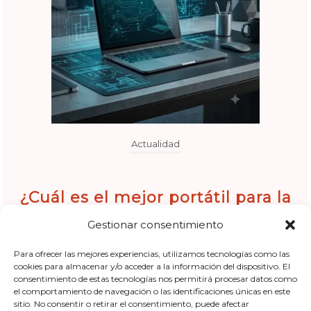
Actualidad
¿Cuál es el mejor portátil para la
vuelta al cole 2026/2027?
Gestionar consentimiento
Comparativa técnica de Josep Miret
Para ofrecer las mejores experiencias, utilizamos tecnologías como las
cookies para almacenar y/o acceder a la información del dispositivo. El
consentimiento de estas tecnologías nos permitirá procesar datos como
1 Informatico en Gandia
–
7 de agosto de 2026
el comportamiento de navegación o las identificaciones únicas en este
sitio. No consentir o retirar el consentimiento, puede afectar