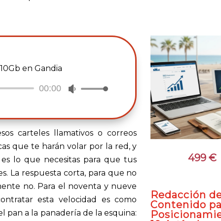
a 10Gb en Gandia
00:00
Utiliza
las
teclas
de
sos carteles llamativos o correos
flecha
as que te harán volar por la red, y
499
€
arriba/abajo
es lo que necesitas para que tus
para
tes. La respuesta corta, para que no
aumentar
emente no. Para el noventa y nueve
Redacción d
o
contratar esta velocidad es como
Contenido pa
disminuir
l pan a la panadería de la esquina:
Posicionami