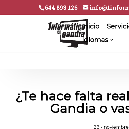
644 893 126
info@1inform
Inicio
Servic
Idiomas
¿Te hace falta rea
Gandia o vas
28 - noviembre