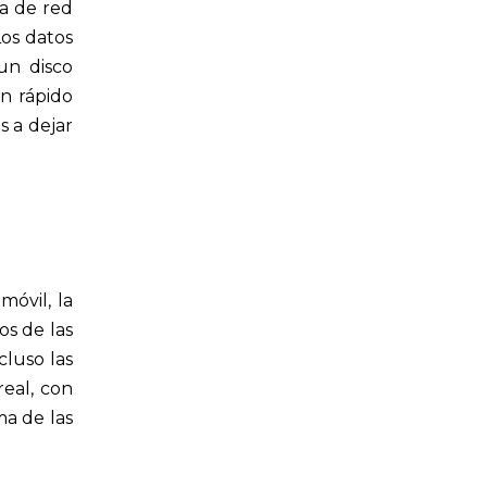
ta de red
Los datos
un disco
an rápido
s a dejar
móvil, la
os de las
cluso las
eal, con
ma de las