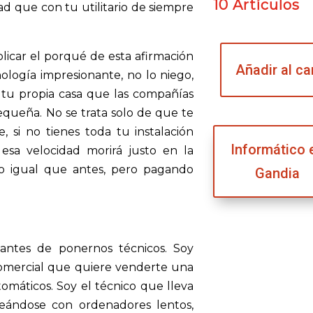
10 Artículos
el
ad que con tu utilitario de siempre
volumen.
plicar el porqué de esta afirmación
Añadir al ca
ología impresionante, no lo niego,
n tu propia casa que las compañías
pequeña. No se trata solo de que te
 si no tienes toda tu instalación
Informático 
 esa velocidad morirá justo en la
do igual que antes, pero pagando
Gandia
tes de ponernos técnicos. Soy
comercial que quiere venderte una
tomáticos. Soy el técnico que lleva
leándose con ordenadores lentos,