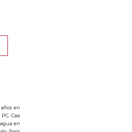
 años en
 PC. Casi
e agua en
ndo. Para