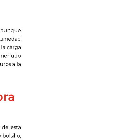
, aunque
a humedad
 la carga
a menudo
uros a la
bra
 de esta
bolsillo,