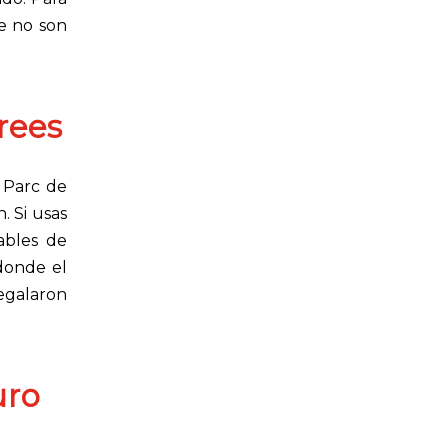
ue no son
rees
 Parc de
. Si usas
ables de
 donde el
regalaron
uro