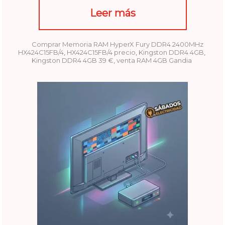
Leer más
Comprar Memoria RAM HyperX Fury DDR4 2400MHz
HX424C15FB/4
,
HX424C15FB/4 precio
,
Kingston DDR4 4GB
,
Kingston DDR4 4GB 39 €
,
venta RAM 4GB Gandia