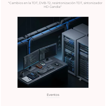
"Cambios en la TDT
,
DVB-T2
,
resintonización TDT
,
sintonizador
HD Gandia"
Eventos