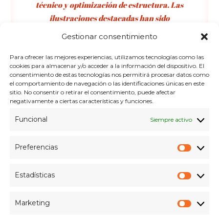
técnico y optimización de estructura. Las
ilustraciones destacadas han sido
generadas mediante IA e incorporan
Gestionar consentimiento
metadatos de procedencia de acuerdo con
la normativa europea.
Para ofrecer las mejores experiencias, utilizamos tecnologías como las
cookies para almacenar y/o acceder a la información del dispositivo. El
consentimiento de estas tecnologías nos permitirá procesar datos como
el comportamiento de navegación o las identificaciones únicas en este
sitio. No consentir o retirar el consentimiento, puede afectar
negativamente a ciertas características y funciones.
Funcional
Siempre activo
Preferencias
Inicio
Aviso Legal | Términos y condiciones
Prefer
Política de cookies (UE)
Estadísticas
Política de privacidad
FAQs
Sobre Mi
Estadís
Mi cuenta
Marketing
Market