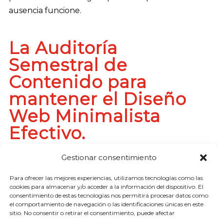
ausencia funcione.
La Auditoría
Semestral de
Contenido para
mantener el Diseño
Web Minimalista
Efectivo.
Gestionar consentimiento
Para ofrecer las mejores experiencias, utilizamos tecnologías como las
El contenido caduca y, si no lo revisas, tu diseño se
cookies para almacenar y/o acceder a la información del dispositivo. El
consentimiento de estas tecnologías nos permitirá procesar datos como
llenará de ruido. Los blogs desactualizados, los
el comportamiento de navegación o las identificaciones únicas en este
productos que ya no vendes o las noticias viejas son
sitio. No consentir o retirar el consentimiento, puede afectar