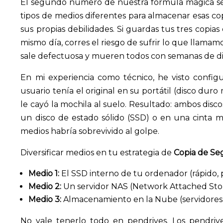
El segundo número de nuestra fórmula mágica se r
tipos de medios diferentes para almacenar esas co
sus propias debilidades. Si guardas tus tres copi
mismo día, corres el riesgo de sufrir lo que llamam
sale defectuosa y mueren todos con semanas de di
En mi experiencia como técnico, he visto config
usuario tenía el original en su portátil (disco dur
le cayó la mochila al suelo. Resultado: ambos disc
un disco de estado sólido (SSD) o en una cinta m
medios habría sobrevivido al golpe.
Diversificar medios en tu estrategia de
Copia de Se
Medio 1:
El SSD interno de tu ordenador (rápido, p
Medio 2:
Un servidor NAS (Network Attached Stor
Medio 3:
Almacenamiento en la Nube (servidores 
No vale tenerlo todo en pendrives. Los pendrive