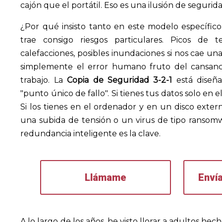
cajón que el portátil. Eso es una ilusión de segurid
¿Por qué insisto tanto en este modelo específic
trae consigo riesgos particulares. Picos de 
calefacciones, posibles inundaciones si nos cae una
simplemente el error humano fruto del cansa
trabajo. La
Copia de Seguridad 3-2-1
está diseña
"punto único de fallo". Si tienes tus datos solo en e
Si los tienes en el ordenador y en un disco exte
una subida de tensión o un virus de tipo ransomw
redundancia inteligente es la clave.
Llámame
Enví
A lo largo de los años, he visto llorar a adultos he