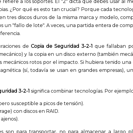
efiere a los soportes. El "2" dicta que debes usar al 
pias. ¿Por qué es esto tan crucial? Porque cada tecnolo
as en tres discos duros de la misma marca y modelo, com
os un "fallo de lote". A veces, una partida entera de co
ferencia.
uraciones de
Copia de Seguridad 3-2-1
que fallaban p
o mecánico) y la copia en un disco externo (también mecá
os mecánicos rotos por el impacto. Si hubiera tenido una
agnética (sí, todavía se usan en grandes empresas), un
guridad 3-2-1
significa combinar tecnologías. Por ejemplo
ero susceptible a picos de tensión).
age) con discos en RAID.
ajenos).
s son para transportar, no para almacenar a largo pl