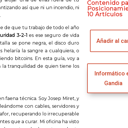
Contenido pa
disminuir
rantizando así que ni un incendio, ni
Posicionami
10 Artículos
el
.
volumen.
te de que tu trabajo de todo el año
uridad 3-2-1
es ese seguro de vida
Añadir al ca
talla se pone negra, el disco duro
s helaría la sangre a cualquiera, o
endo bitcoins. En esta guía, voy a
 la tranquilidad de quien tiene los
Informático 
Gandia
faena técnica. Soy Josep Miret, y
leándome con cables, servidores y
afor, recuperando lo irrecuperable
tes que a curar. Mi oficina ha visto