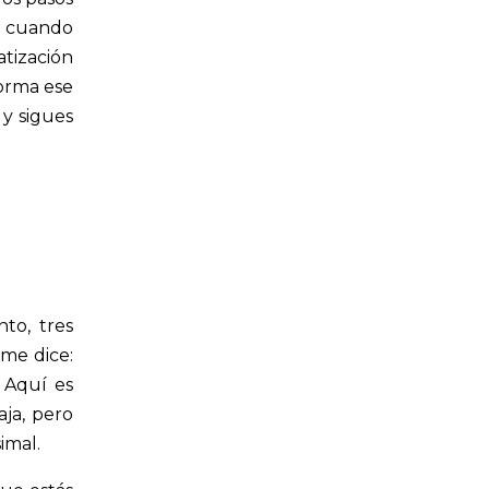
da cuando
atización
orma ese
 y sigues
to, tres
 me dice:
. Aquí es
aja, pero
imal.