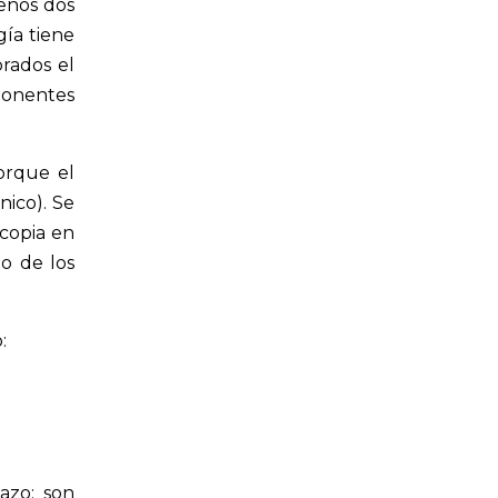
menos dos
gía tiene
prados el
mponentes
orque el
nico). Se
 copia en
o de los
:
azo; son