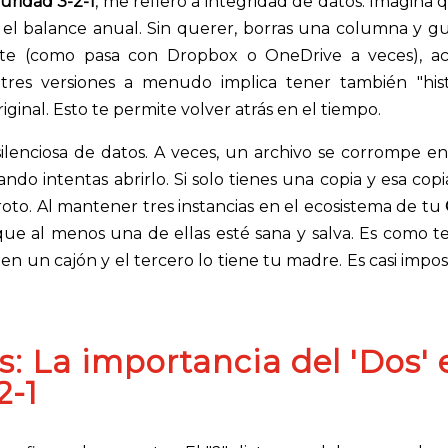
uridad 3-2-1
, me refiero a integridad de datos. Imagina 
el balance anual. Sin querer, borras una columna y gu
stante (como pasa con Dropbox o OneDrive a veces), a
 tres versiones a menudo implica tener también "hist
original. Esto te permite volver atrás en el tiempo.
ilenciosa de datos. A veces, un archivo se corrompe en
o intentas abrirlo. Si solo tienes una copia y esa copi
oto. Al mantener tres instancias en el ecosistema de tu
que al menos una de ellas esté sana y salva. Es como t
á en un cajón y el tercero lo tiene tu madre. Es casi impo
s: La importancia del 'Dos' 
2-1