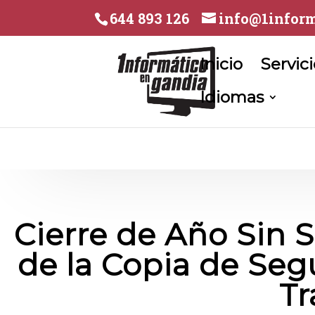
644 893 126
info@1inform
Inicio
Servic
Idiomas
Cierre de Año Sin S
de la Copia de Seg
Tr