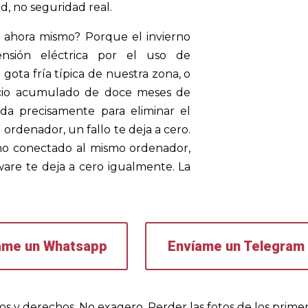
ad, no seguridad real.
o ahora mismo? Porque el invierno
tensión eléctrica por el uso de
 gota fría típica de nuestra zona, o
ncio acumulado de doce meses de
da precisamente para eliminar el
l ordenador, un fallo te deja a cero.
rno conectado al mismo ordenador,
are te deja a cero igualmente. La
ame un Whatsapp
Envíame un Telegram
chos y derechos. No exagero. Perder las fotos de los prime