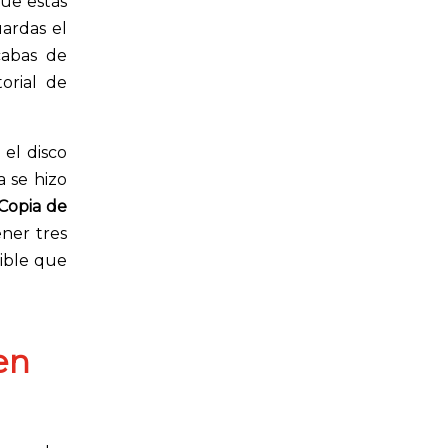
que estás
ardas el
cabas de
orial de
 el disco
a se hizo
Copia de
ener tres
sible que
en