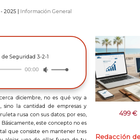
 - 2025
|
Información General
a de Seguridad 3-2-1
00:00
Utiliza
las
teclas
de
cerca diciembre, no es qué voy a
flecha
a, sino la cantidad de empresas y
499
€
arriba/abajo
 ruleta rusa con sus datos; por eso,
para
. Básicamente, este concepto no es
aumentar
tal que consiste en mantener tres
Redacción d
o
 y alojar una de ellas fuera de tu