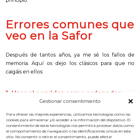
principio.
Errores comunes que
veo en la Safor
Después de tantos años, ya me sé los fallos de
memoria. Aquí os dejo los clásicos para que no
caigáis en ellos:
1. Usar el servidor como ordenador
personal
Gestionar consentimiento
Para ofrecer las mejores experiencias, utilizamos tecnologías como las
Un servidor es un servidor. No es para navegar por
cookies para almacenar y/o acceder a la información del dispositivo. El
internet, no es para ver el Marca y, por supuesto, no
consentimiento de estas tecnologías nos permitirá procesar datos como
el comportamiento de navegación o las identificaciones únicas en este
es para instalar el Office y trabajar directamente en
sitio. No consentir o retirar el consentimiento, puede afectar