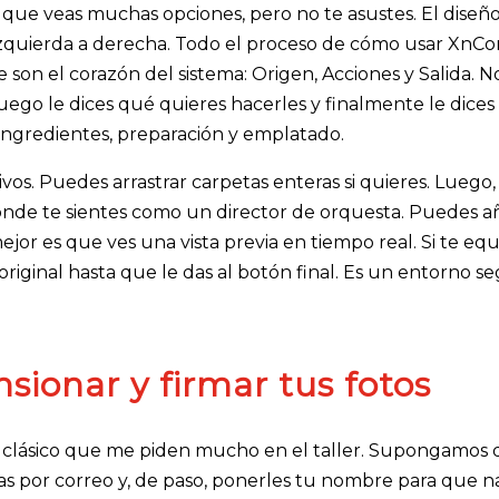
ue veas muchas opciones, pero no te asustes. El diseño
e izquierda a derecha. Todo el proceso de cómo usar XnC
 son el corazón del sistema: Origen, Acciones y Salida. N
 luego le dices qué quieres hacerles y finalmente le dice
 ingredientes, preparación y emplatado.
os. Puedes arrastrar carpetas enteras si quieres. Luego, 
onde te sientes como un director de orquesta. Puedes a
 mejor es que ves una vista previa en tiempo real. Si te equ
riginal hasta que le das al botón final. Es un entorno s
sionar y firmar tus fotos
 clásico que me piden mucho en el taller. Supongamos
las por correo y, de paso, ponerles tu nombre para que n