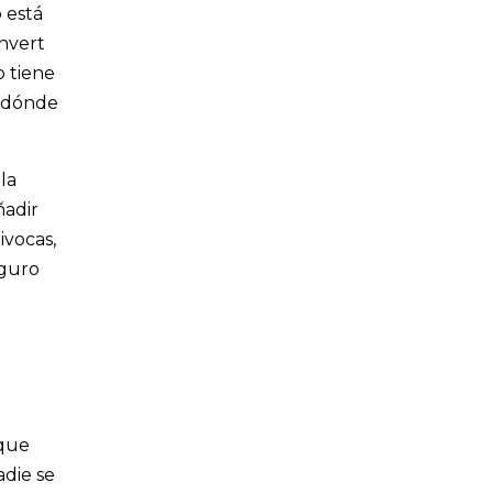
 está
onvert
o tiene
s dónde
la
ñadir
ivocas,
eguro
 que
adie se