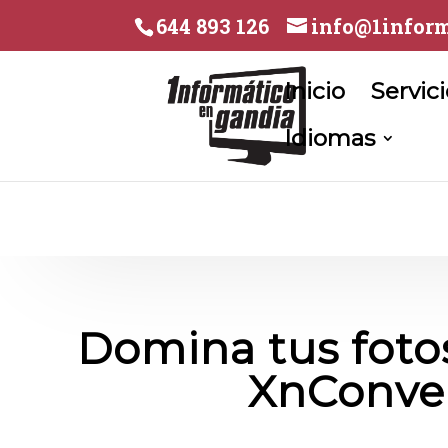
644 893 126
info@1inform
Inicio
Servic
Idiomas
Domina tus fotos
XnConver