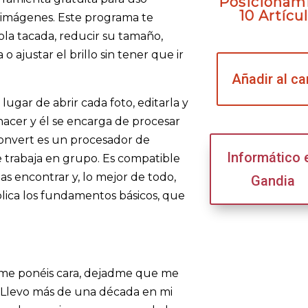
Posicionam
10 Artícu
disminuir
s imágenes. Este programa te
el
ola tacada, reducir su tamaño,
volumen.
ajustar el brillo sin tener que ir
Añadir al ca
lugar de abrir cada foto, editarla y
acer y él se encarga de procesar
Convert es un procesador de
Informático 
ue trabaja en grupo. Es compatible
s encontrar y, lo mejor de todo,
Gandia
plica los fundamentos básicos, que
no me ponéis cara, dejadme que me
. Llevo más de una década en mi