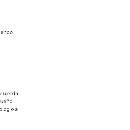
miendo
a
zquierda
equeño
 blog o a