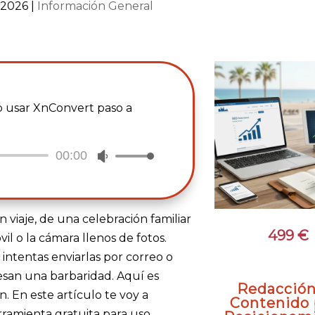
- 2026
|
Información General
mo usar XnConvert paso a
00:00
Utiliza
las
teclas
de
viaje, de una celebración familiar
499
€
flecha
il o la cámara llenos de fotos.
arriba/abajo
intentas enviarlas por correo o
para
pesan una barbaridad. Aquí es
Redacción
aumentar
. En este artículo te voy a
Contenido 
o
rramienta gratuita para uso