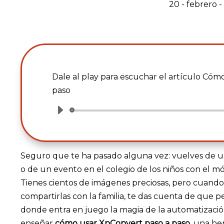
20 - febrero 
Dale al play para escuchar el artículo Có
paso
Reproductor
de
audio
Seguro que te ha pasado alguna vez: vuelves de un 
o de un evento en el colegio de los niños con el móv
Tienes cientos de imágenes preciosas, pero cuando 
compartirlas con la familia, te das cuenta de que 
donde entra en juego la magia de la automatización
enseñar
cómo usar XnConvert paso a paso
, una he