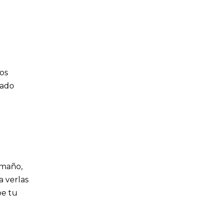
tos
lado
amaño,
 verlas
be tu