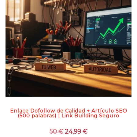
Enlace Dofollow de Calidad + Artículo SEO
(500 palabras) | Link Building Seguro
El
El
50
€
24,99
€