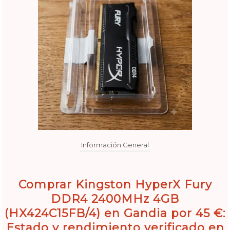
Información General
Comprar Kingston HyperX Fury
DDR4 2400MHz 4GB
(HX424C15FB/4) en Gandia por 45 €:
Estado y rendimiento verificado en