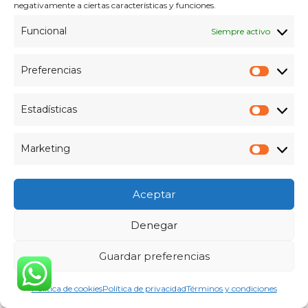
negativamente a ciertas características y funciones.
componentes: voltajes,...
Funcional
Siempre activo
Leer más
Preferencias
Prefer
1 informatico en Gandia
,
activar dual channel ram
,
dual channel
Estadísticas
ram aspectos tecnicos
,
Informático en Gandia
,
memoria ram dual
Estadís
channel como funciona
,
ranuras DIMM dual channel
Marketing
Market
Aceptar
Formulario de Contacto
Denegar
Guardar preferencias
Política de cookies
Política de privacidad
Términos y condiciones