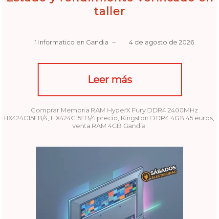
taller
1 Informatico en Gandia
–
4 de agosto de 2026
Leer más
Comprar Memoria RAM HyperX Fury DDR4 2400MHz
HX424C15FB/4
,
HX424C15FB/4 precio
,
Kingston DDR4 4GB 45 euros
,
venta RAM 4GB Gandia