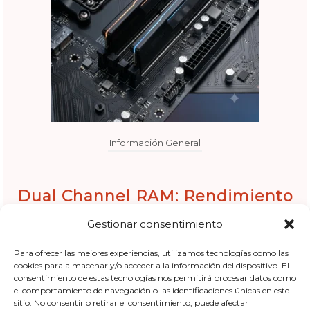
Información General
Dual Channel RAM: Rendimiento
Técnico y Configuración
Gestionar consentimiento
Para ofrecer las mejores experiencias, utilizamos tecnologías como las
1 Informatico en Gandia
–
29 de julio de 2026
cookies para almacenar y/o acceder a la información del dispositivo. El
consentimiento de estas tecnologías nos permitirá procesar datos como
En este análisis nos alejamos de las metáforas para
el comportamiento de navegación o las identificaciones únicas en este
sitio. No consentir o retirar el consentimiento, puede afectar
centrarnos al 100% en la parte física de los