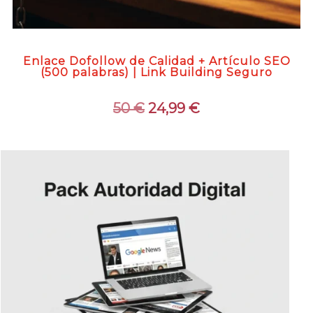
Enlace Dofollow de Calidad + Artículo SEO
(500 palabras) | Link Building Seguro
El
El
50
€
24,99
€
precio
precio
original
actual
era:
es:
50 €.
24,99 €.