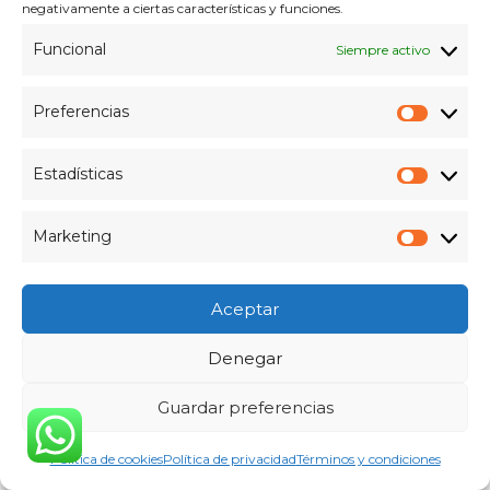
negativamente a ciertas características y funciones.
Funcional
Siempre activo
Preferencias
Prefer
Estadísticas
Estadís
Marketing
Market
Aceptar
Página Corporativa
Denegar
El
El
800
€
599
€
Guardar preferencias
precio
precio
original
actual
Política de cookies
Política de privacidad
Términos y condiciones
era:
es:
¡Oferta!